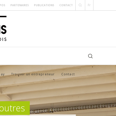
Fr
POS
PARTENAIRES
PUBLICATIONS
CONTACT
Day
Trouver un entrepreneur
Contact
outres