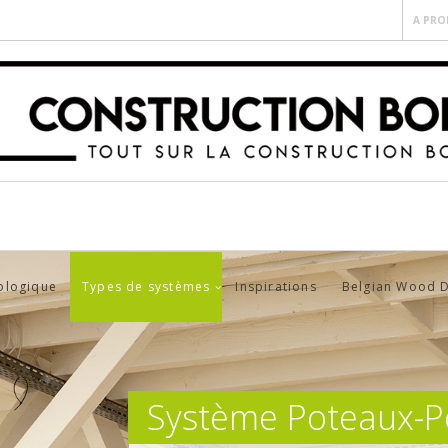
A PRO
ologique
Types de systèmes
Inspirations
Belgian Wood 
Système Poteaux-P