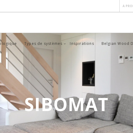
A PRO
ologique
Types de systèmes
Inspirations
Belgian Wood 
SIBOMAT